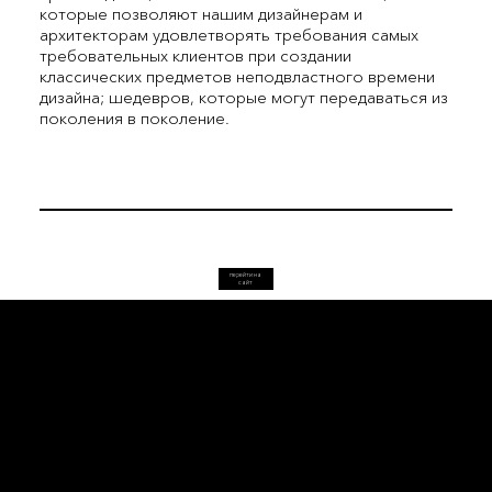
которые позволяют нашим дизайнерам и
архитекторам удовлетворять требования самых
требовательных клиентов при создании
классических предметов неподвластного времени
дизайна; шедевров, которые могут передаваться из
поколения в поколение.
перейти на
сайт
L'OFFICIEL
рекламный отдел –
adv@lofficiel.pro
редакция LOFFICIEL о Моде –
editorial.team@lofficiel.pro
ROSSIA
редакция LOFFICIEL о Дизайн –
editorial.team@lofficiel.pro
редакция LOFFICIEL о Гольфе –