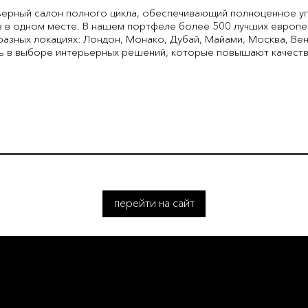
ерный салон полного цикла, обеспечивающий полноценное уп
 в одном месте. В нашем портфеле более 500 лучших европей
разных локациях: Лондон, Монако, Дубай, Майами, Москва, Ве
чь в выборе интерьерных решений, которые повышают качеств
перейти на сайт
L ROSSIA