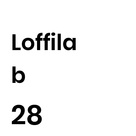
Loffila
b
28