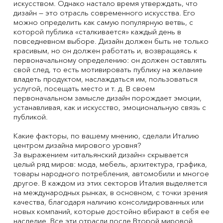
искусством. Однако настало время утверждать, что
дизайн — это отрасль современного искусства. Его
можно определить как самую популярную ветвь, с
которой публика «сталкивается» каждый день в
повседневном выборе. Дизайн должен быть не только
красивым, но он должен работать и, возвращаясь к
первоначальному определению: он должен оставлять
свой след, то есть мотивировать публику на желание
владеть продуктом, наслаждаться им, пользоваться
услугой, посещать место и т. д. В своем
первоначальном замысле дизайн порождает эмоции,
устанавливая, как и искусство, эмоциональную связь с
публикой.
Какие факторы, по вашему мнению, сделали Италию
центром дизайна мирового уровня?
За выражением «итальянский дизайн» скрывается
целый ряд миров: мода, мебель, архитектура, графика,
товары народного потребления, автомобили и многое
другое. В каждом из этих секторов Италия выделяется
на международных рынках, в основном, с точки зрения
качества, благодаря наличию консолидированных или
новых компаний, которые достойно вбирают в себя ее
наследие. Все эти отрасли после Второй мировой