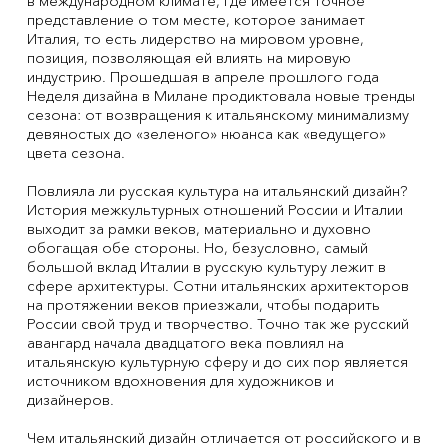
в международном климате, где имеется точное
представление о том месте, которое занимает
Италия, то есть лидерство на мировом уровне,
позиция, позволяющая ей влиять на мировую
индустрию. Прошедшая в апреле прошлого года
Неделя дизайна в Милане продиктовала новые тренды
сезона: от возвращения к итальянскому минимализму
девяностых до «зеленого» нюанса как «ведущего»
цвета сезона.
Повлияла ли русская культура на итальянский дизайн?
История межкультурных отношений России и Италии
выходит за рамки веков, материально и духовно
обогащая обе стороны. Но, безусловно, самый
большой вклад Италии в русскую культуру лежит в
сфере архитектуры. Сотни итальянских архитекторов
на протяжении веков приезжали, чтобы подарить
России свой труд и творчество. Точно так же русский
авангард начала двадцатого века повлиял на
итальянскую культурную сферу и до сих пор является
источником вдохновения для художников и
дизайнеров.
Чем итальянский дизайн отличается от российского и в