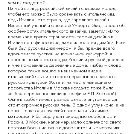
чем их сходство?
На мой взгляд, российский дизайн слишком молод,
чтобы его можно было сравнивать с итальянским,
ведь Италия – это страна, где зародился дизайн.
Известный ученый и философ Умберто Эко, говоря об
особенностях итальянского дизайна, заметил: «В то
время как в других странах есть теория дизайна в
Италии есть философия, даже идеология дизайна. Если
бы я был русским дизайнером, я бы, прежде всего
вдохновился русской национальной культурой: я
побывал во многих городах России и русской деревне,
и мне понравились деревянные дома, «изба» — слово,
которое также вошло в неизменном виде в
итальянский язык и которое неразрывно связано с
русской культурой (Кстати, на месте нынешнего
посольства Италии в Москве когда-то тоже была
«изба», деревянное жилище графини Е.П. Зотовой).
Окна в «избе» имеют резные рамы, а внутри всегда
стоит огромная русская печь. В одном углу икона, а на
полке – еще один русский национальный символ –
матрешка. Я бы еще учел природные особенности
России. В Москве, например, мало солнечного света,
поэтому большие окна и дополнительные источники
света могли бы стать одним из трендов в российском