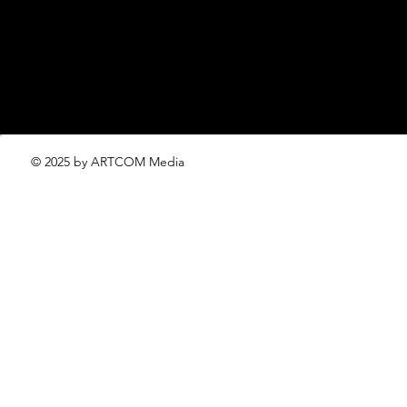
проект ЛОКАТОР –
locator@lofficiel.pro
© 2025 by ARTCOM Media