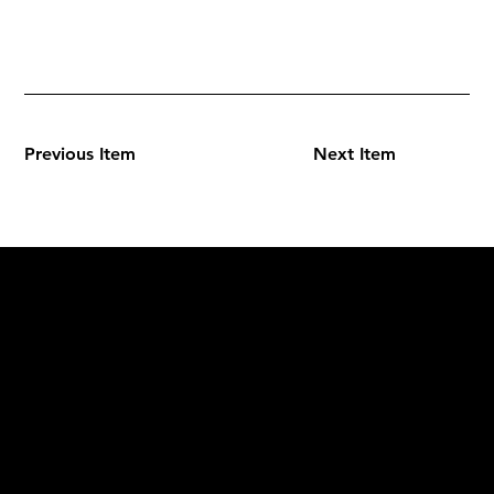
Previous Item
Next Item
L'OFFICIEL
рекламный отдел –
adv@lofficiel.pro
редакция LOFFICIEL о Моде –
editorial.team@lofficiel.pro
ROSSIA
редакция LOFFICIEL о Дизайн –
editorial.team@lofficiel.pro
редакция LOFFICIEL о Гольфе –
editorial.team@lofficiel.pro