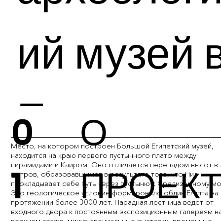
ий музей 
Египте
0
О
Место, на котором построен Большой Египетский музей,
находится на краю первого пустынного плато между
пирамидами и Каиром. Оно отличается перепадом высот в 
1
ПРОЕК
метров, образовавшимся в результате того, что Нил
прокладывает себе путь через пустыню к Средиземному м
Это геологическое условие формировало облик Египта на
протяжении более 3000 лет. Парадная лестница ведёт от
входного двора к постоянным экспозиционным галереям н
верхнем этаже, минуя специальные выставки, временные