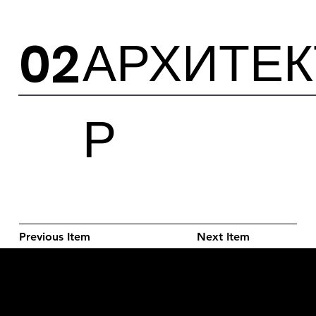
АРХИТЕК
02
Р
Previous Item
Next Item
L'OFFICIEL
рекламный отдел –
adv@lofficiel.pro