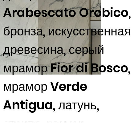
Arabescato Orobico,
бронза, искусственная
древесина, серый
мрамор Fior di Bosco,
мрамор Verde
Antigua, латунь,
стекло, камень