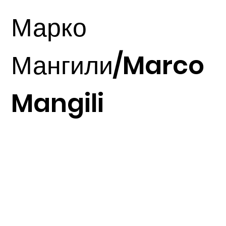
Basalto Grigio,
Марко
керамические плиты
Мангили/Marco
Mangili