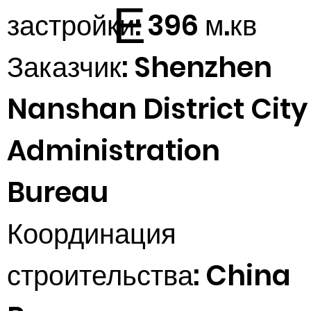
возрожде
Е
застройки: 396 м.кв
Заказчик: Shenzhen
ия городо
Nanshan District City
Administration
Bureau
Координация
строительства: China