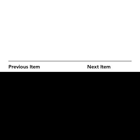
Previous Item
Next Item
L'OFFICIEL
рекламный отдел –
adv@lofficiel.pro
редакция LOFFICIEL о Моде –
editorial.team@lofficiel.pro
ROSSIA
редакция LOFFICIEL о Дизайн –
editorial.team@lofficiel.pro
редакция LOFFICIEL о Гольфе –
editorial.team@lofficiel.pro