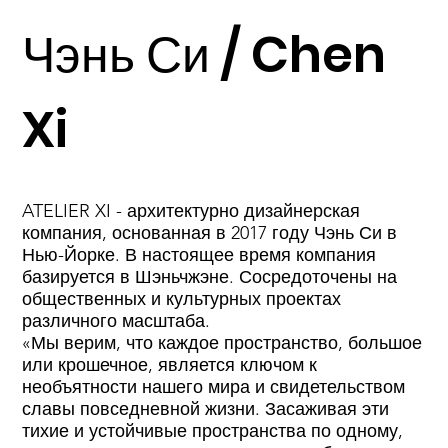
Ассоциированный
Чэнь Си / Chen
архитектор:
Xi
Zhonghang Guorun
(Shenzhen)
ATELIER XI - архитектурно дизайнерская
компания, основанная в 2017 году Чэнь Си в
Construction
Нью-Йорке. В настоящее время компания
базируется в Шэньчжэне. Сосредоточены на
Technology
общественных и культурных проектах
различного масштаба.
«Мы верим, что каждое пространство, большое
Development Co., Ltd.
или крошечное, является ключом к
необъятности нашего мира и свидетельством
славы повседневной жизни. Засаживая эти
Строительная
тихие и устойчивые пространства по одному,