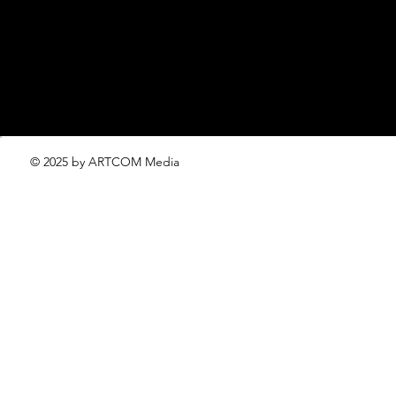
проект ЛОКАТОР –
locator@lofficiel.pro
© 2025 by ARTCOM Media