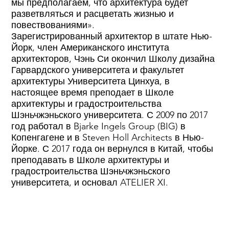
мы предполагаем, что архитектура будет
разветвляться и расцветать жизнью и
компания: Shenzhen
повествованиями».
Зарегистрированный архитектор в штате Нью-
Huachuang
Йорк, член Американского института
архитекторов, Чэнь Си окончил Школу дизайна
Гарвардского университета и факультет
Architectural
архитектуры Университета Цинхуа, в
настоящее время преподает в Школе
архитектуры и градостроительства
Decoration Co., Ltd.
Шэньчжэньского университета. С 2009 по 2017
год работал в Bjarke Ingels Group (BIG) в
Фотограф: Zhang
Копенгагене и в Steven Holl Architects в Нью-
Йорке. С 2017 года он вернулся в Китай, чтобы
преподавать в Школе архитектуры и
Chao
градостроительства Шэньчжэньского
университета, и основал ATELIER XI.