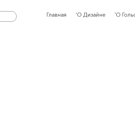
Главная
'О Дизайне
'О Голь