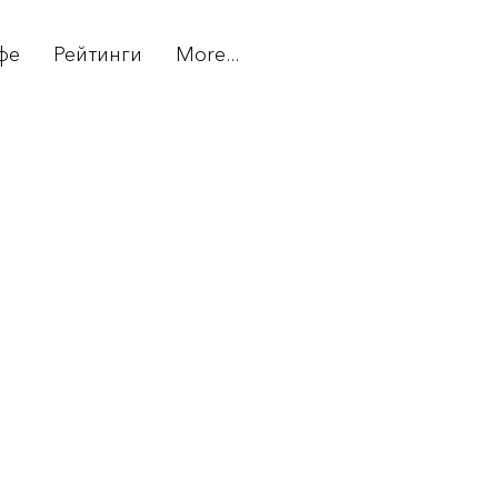
фе
Рейтинги
More...