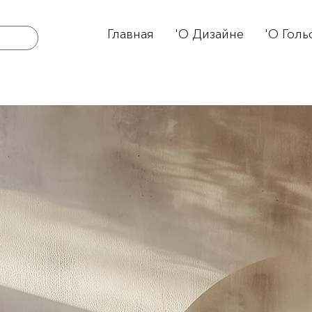
Главная
'О Дизайне
'О Голь