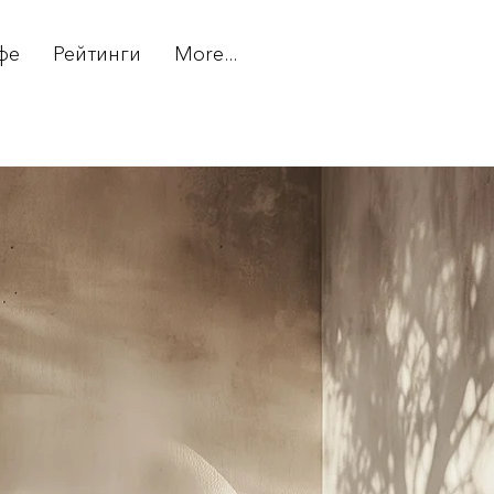
фе
Рейтинги
More...