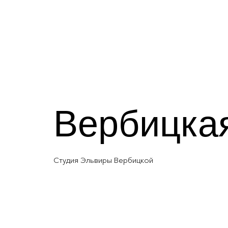
Вербицка
Студия Эльвиры Вербицкой