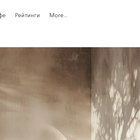
фе
Рейтинги
More...