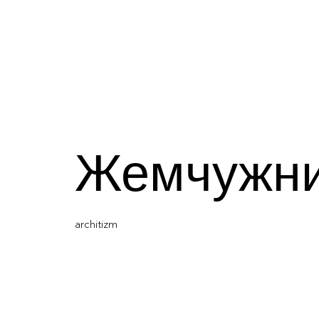
Жемчужни
architizm