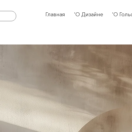
Главная
'О Дизайне
'О Голь