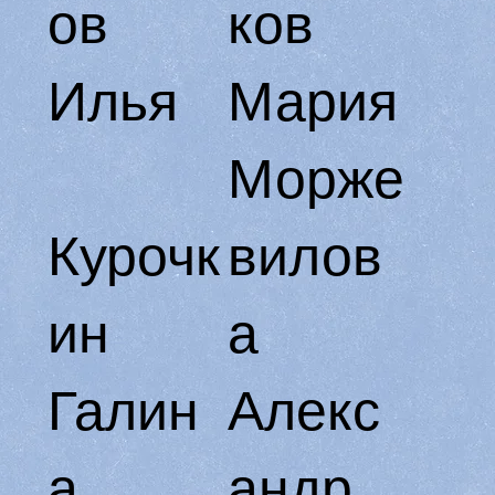
ов
ков
Илья
Мария
Морже
Курочк
вилов
ин
а
Галин
Алекс
а
андр