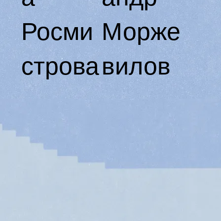
Росми
Морже
строва
вилов