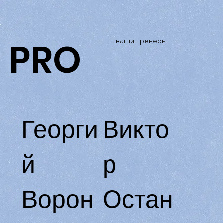
PRO
ваши тренеры
Георги
Викто
й
р
Ворон
Остан