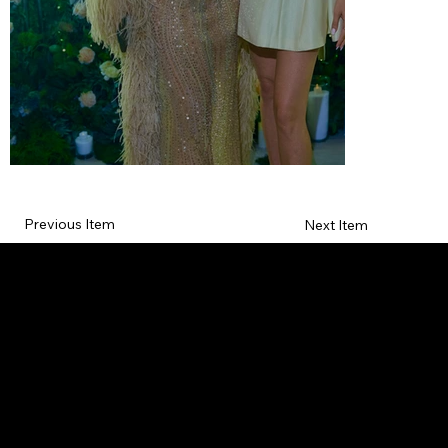
Previous Item
Next Item
L'OFFICIEL
рекламный отдел –
adv@lofficiel.pro
редакция LOFFICIEL о Моде –
editorial.team@lofficiel.pro
ROSSIA
редакция LOFFICIEL о Дизайн –
editorial.team@lofficiel.pro
редакция LOFFICIEL о Гольфе –
editorial.team@lofficiel.pro