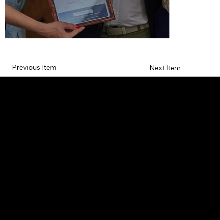
Previous Item
Next Item
L'OFFICIEL
рекламный отдел –
adv@lofficiel.pro
редакция LOFFICIEL о Моде –
editorial.team@lofficiel.pro
ROSSIA
редакция LOFFICIEL о Дизайн –
editorial.team@lofficiel.pro
редакция LOFFICIEL о Гольфе –
editorial.team@lofficiel.pro
проект ЛОКАТОР –
locator@lofficiel.pro