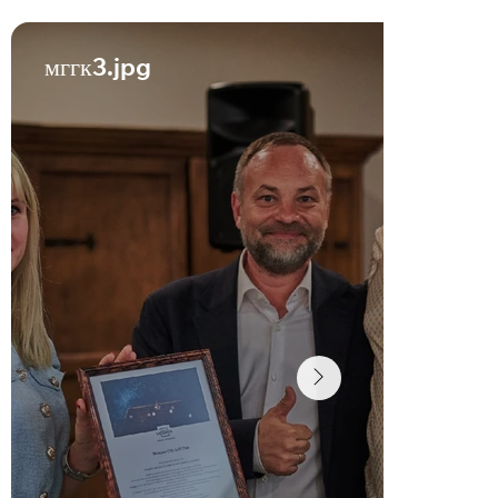
мггк3.jpg