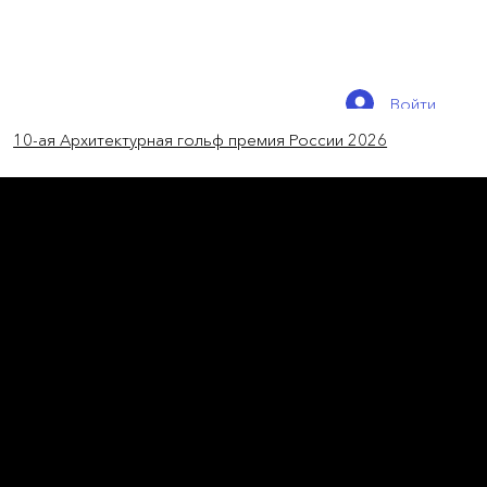
Войти
10-ая Архитектурная гольф премия России 2026
новости мира
В Шанхае построили
подземный город
Shanghai Suhe MixC World – подземное
общественное пространство с
инфраструктурой