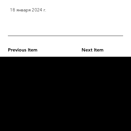
18 января 2024 г.
Previous Item
Next Item
L'OFFICIEL
рекламный отдел –
adv@lofficiel.pro
редакция LOFFICIEL о Моде –
editorial.team@lofficiel.pro
ROSSIA
редакция LOFFICIEL о Дизайн –
editorial.team@lofficiel.pro
редакция LOFFICIEL о Гольфе –
editorial.team@lofficiel.pro
проект ЛОКАТОР –
locator@lofficiel.pro