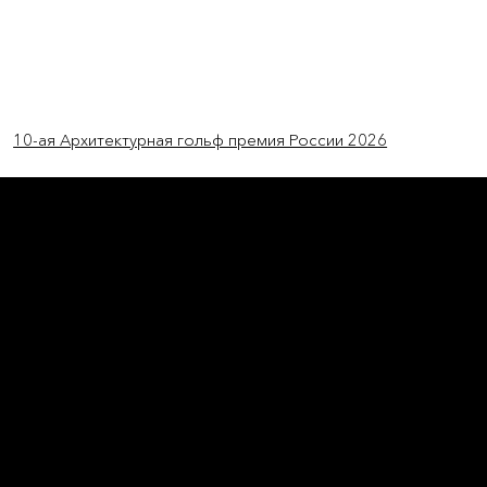
Войти
10-ая Архитектурная гольф премия России 2026
новости России
Дворец бильярда в
Мневниках
UNK Architects разработало концепцию
дворца бильярда в Мневниковской пойме