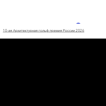
Войти
10-ая Архитектурная гольф премия России 2026
новости мира
Дыхание природы в центре
Чэнду
Плавучий парк, который символизирует
цветущие на воде лотосы