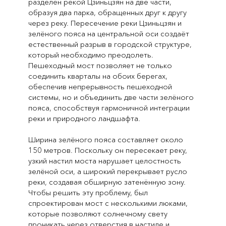
разделен рекой Цзиньцзян на две части,
образуя два парка, обращенных друг к другу
через реку. Пересечение реки Цзиньцзян и
зелёного пояса на центральной оси создаёт
естественный разрыв в городской структуре,
который необходимо преодолеть.
Пешеходный мост позволяет не только
соединить кварталы на обоих берегах,
обеспечив непрерывность пешеходной
системы, но и объединить две части зелёного
пояса, способствуя гармоничной интеграции
реки и природного ландшафта.
Ширина зелёного пояса составляет около
150 метров. Поскольку он пересекает реку,
узкий настил моста нарушает целостность
зелёной оси, а широкий перекрывает русло
реки, создавая обширную затенённую зону.
Чтобы решить эту проблему, был
спроектирован мост с несколькими люками,
которые позволяют солнечному свету
проникать через отверстия в настиле и