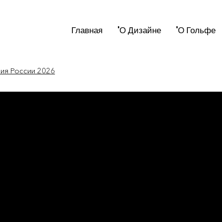
Главная
'О Дизайне
'О Гольфе
мия России 2026
новости России