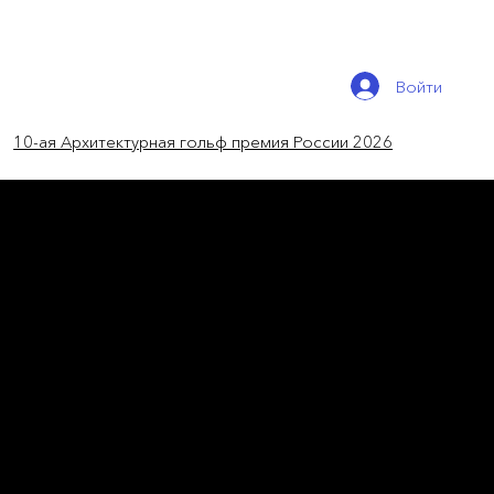
Войти
10-ая Архитектурная гольф премия России 2026
новости России
Керамика на 3d принтере
Питерская студия BajenoCeramics делает
керамические светильники на 3D-принтере