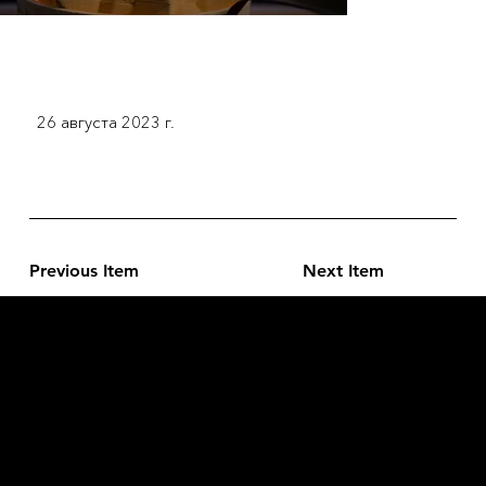
26 августа 2023 г.
Previous Item
Next Item
L'OFFICIEL
рекламный отдел –
adv@lofficiel.pro
редакция LOFFICIEL о Моде –
editorial.team@lofficiel.pro
ROSSIA
редакция LOFFICIEL о Дизайн –
editorial.team@lofficiel.pro
редакция LOFFICIEL о Гольфе –