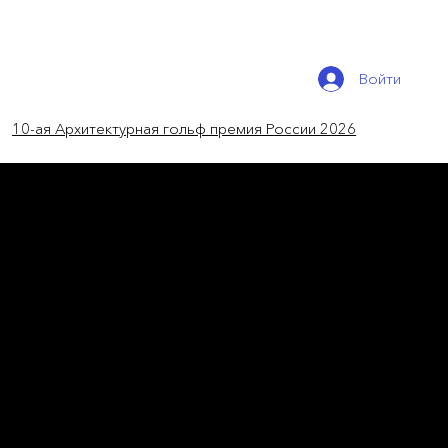
Войти
10-ая Архитектурная гольф премия России 2026
новости мира
Коллекция Baltea от
Марко Зито
Игра форм и текстур в дизайнерских креслах
Bross