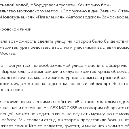
итьевой водой, оборудовали туалеты. Как только бом-
ельство московского метро. «Сооружено в дни Великой Отече
«Новокузнецкая», «Павелецкая», «Автозаводская» Замоскворец
кровской линии.
ала возможность сделать улицу, на которой было бы действ
мархитектура представила гостям и участникам выставки возм
 Москве.
ет прогуляться по воображаемой улице и оценить обширную 
 Выразительные композиции и силуэты архитектурных объемов
входные группы, малые архитектурные формы для разнообразн
гация, художественна подсветка, зелень и паблик-арт. Все это
впечатления.
 своими впечатлениями о событии: «Выставка с каждым годом
нальная и полезная. На АРХ МОСКВЕ мы говорим об архитектур
 вещей, может не ходить в кино, не слушать музыку, но не мож
ая работа. Мы создали стенд, в котором представили большин
ивет семья. Кто-то радуется, грустит, и мы на них каким-то 