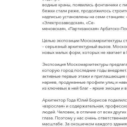
водные краны, появились фонтанчики с п
бежки стали реже, продолжилось строит
надписью установлены на семи станциях: 
«Электрозаводская», «Се-
меновская», «Партизанская» Арбатско-По
Целью экспозиции Москомархитектуры ст
– серьезный архитектурный вызов. Моско
новых малых форм, которых не хватает в
Экспозиция Москомархитектуры предлага
которую город последние годы внедряет.
активные первые этажи и приглашающие 
нариев, продуманные профили улиц и нави
из ключевых в ней благ – яркие эмоции и 
Архитектор Года Юлий Борисов поделился
«взрослая» и содержательная, профессио
людей. Человек, в отличие от всех других
глаза. Поэтому у нас очень ответственн
масштабе. За окошечком каждого здания ж