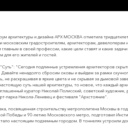
рум архитектуры и дизайна АРХ МОСКВА отметила тридцатилет
и московским градостроителям, архитекторам, девелоперам и
 главным в своей профессии, какие цели ставят и какие задачи
м для его жителей и гостей.
а "Суть": "Сегодня подлинные устремления архитекторов скрыт
. Давайте ненадолго сбросим оковы и выйдем за рамки скучно
ь, не раскрашивая в яркие цвета и не скрывая за дымовой за
настоящую суть нашей архитектуры, то новое, что каждый арх
приглашенный куратор Николай Полисский,
советский художник, 
арт-парка Никола-Ленивец и фестиваля "Архстояние".
ка, посвященная строительству метрополитена Москвы в год
икой Победы и 90-летию Московского метро, подготовил Инст
стало настоящим подземным городом. В тоннелях устроили д