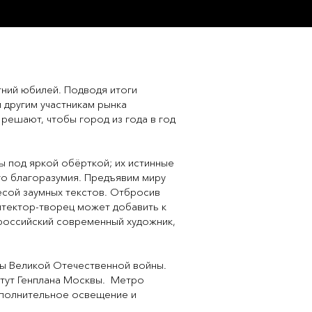
ний юбилей. Подводя итоги
 другим участникам рынка
 решают, чтобы город из года в год
ы под яркой обёрткой; их истинные
го благоразумия. Предъявим миру
весой заумных текстов. Отбросив
итектор-творец может добавить к
российский современный художник,
ы Великой Отечественной войны.
итут Генплана Москвы. Метро
ополнительное освещение и