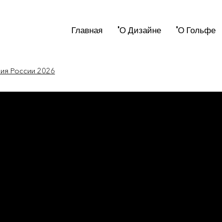
Главная
'О Дизайне
'О Гольфе
мия России 2026
новости России