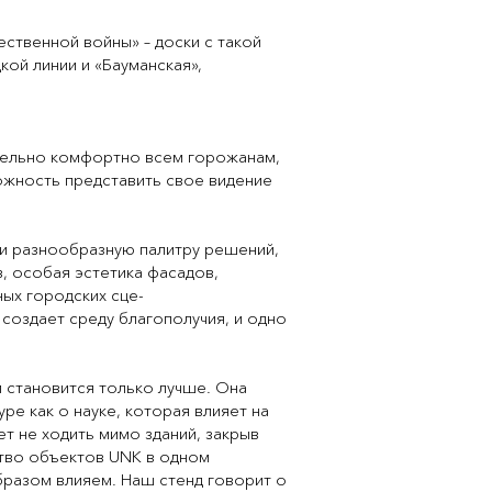
ственной войны» – доски с такой
кой линии и «Бауманская»,
ительно комфортно всем горожанам,
ожность представить свое видение
и разнообразную палитру решений,
, особая эстетика фасадов,
ых городских сце-
 создает среду благополучия, и одно
 становится только лучше. Она
е как о науке, которая влияет на
ет не ходить мимо зданий, закрыв
ство объектов UNK в одном
образом влияем. Наш стенд говорит о