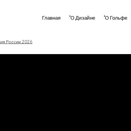
Главная
'О Дизайне
'О Гольфе
мия России 2026