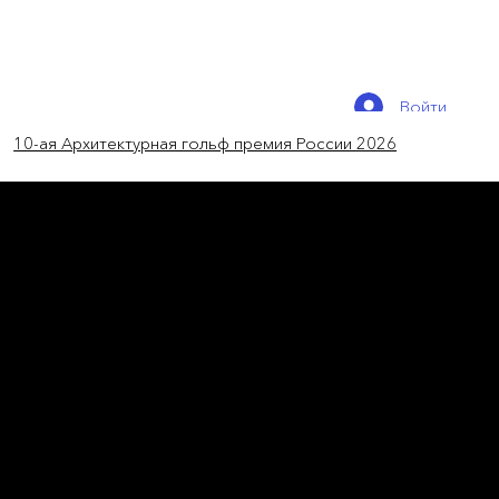
Войти
10-ая Архитектурная гольф премия России 2026
новости мира
Новый корнер Versace
Home в Harrods
Домашняя линия бренда в роскошном
универмаге