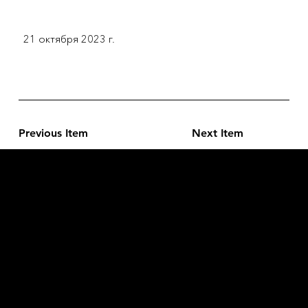
21 октября 2023 г.
Previous Item
Next Item
L'OFFICIEL
рекламный отдел –
adv@lofficiel.pro
редакция LOFFICIEL о Моде –
editorial.team@lofficiel.pro
ROSSIA
редакция LOFFICIEL о Дизайн –
editorial.team@lofficiel.pro
редакция LOFFICIEL о Гольфе –
editorial.team@lofficiel.pro