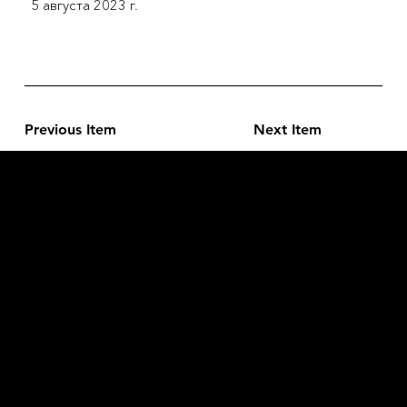
5 августа 2023 г.
Previous Item
Next Item
L'OFFICIEL
рекламный отдел –
adv@lofficiel.pro
редакция LOFFICIEL о Моде –
editorial.team@lofficiel.pro
ROSSIA
редакция LOFFICIEL о Дизайн –
editorial.team@lofficiel.pro
редакция LOFFICIEL о Гольфе –
editorial.team@lofficiel.pro
проект ЛОКАТОР –
locator@lofficiel.pro