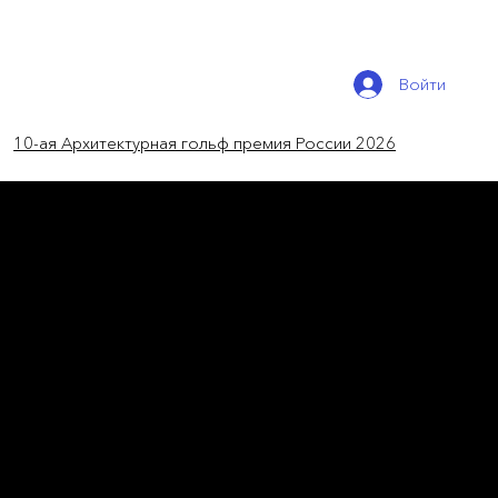
Войти
10-ая Архитектурная гольф премия России 2026
новости России
Новый пешеходный мост у
«Москва-Сити»
Через Москву-реку в районе Пресненской
набережной построят пешеходный мост
длиной 453 метра