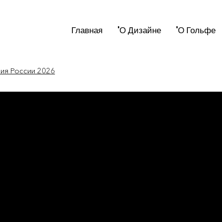
Главная
'О Дизайне
'О Гольфе
мия России 2026
новости мира