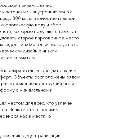
ородской пейзаж. Здание
м затенении – внутренняя зона с
адь 800 кв. м в качестве главной
ехнологическую воду и сбор
нств, которые получаются за счет
рудовать старое парковочное место
 садов Tanatap, он использует это
ерческий дизайн с низким
еским климатом.
 был разработан, чтобы дать людям
омфорт. Объекты расположены рядом
 расположение конструкций были
ю форму с минимальной и
м местом для всех, кто увлечен
тва. Знакомство с великим
еренося нас в места, о
у видению децентрализации