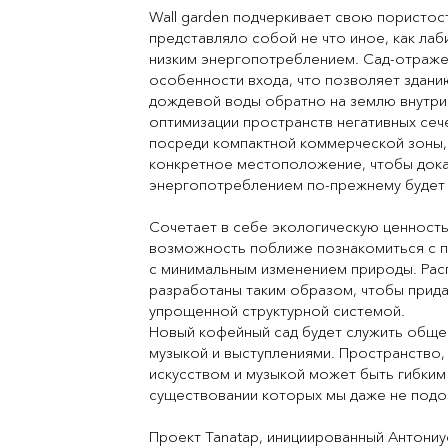
Wall garden подчеркивает свою пористост
представляло собой не что иное, как лаб
низким энергопотреблением. Сад-отражен
особенности входа, что позволяет здани
дождевой воды обратно на землю внутри 
оптимизации пространств негативных се
посреди компактной коммерческой зоны, 
конкретное местоположение, чтобы доказ
энергопотреблением по-прежнему будет 
Сочетает в себе экологическую ценность,
возможность поближе познакомиться с п
с минимальным изменением природы. Ра
разработаны таким образом, чтобы придат
упрощенной структурной системой.
Новый кофейный сад будет служить общес
музыкой и выступлениями. Пространство,
искусством и музыкой может быть гибким
существовании которых мы даже не подо
Проект Tanatap, инициированный Антони