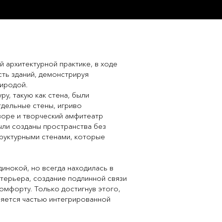
й архитектурной практике, в ходе
сть зданий, демонстрируя
риродой.
у, такую как стена, были
тдельные стены, игриво
воре и творческий амфитеатр
ли созданы пространства без
труктурными стенами, которые
динокой, но всегда находилась в
терьера, создание подлинной связи
омфорту. Только достигнув этого,
ляется частью интегрированной