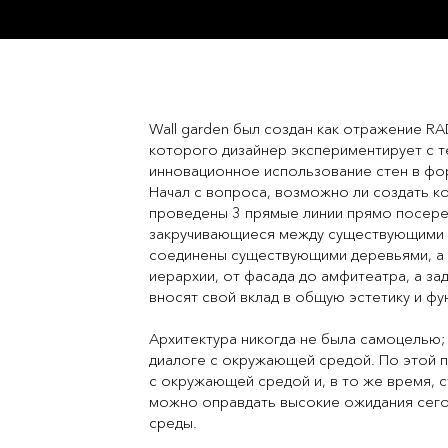
Wall garden был создан как отражение RA
которого дизайнер экспериментирует с те
инновационное использование стен в фо
Начал с вопроса, возможно ли создать к
проведены 3 прямые линии прямо посеред
закручивающиеся между существующими пы
соединены существующими деревьями, а 
иерархии, от фасада до амфитеатра, а за
вносят свой вклад в общую эстетику и ф
Архитектура никогда не была самоцелью; 
диалоге с окружающей средой. По этой п
с окружающей средой и, в то же время, 
можно оправдать высокие ожидания сего
среды.