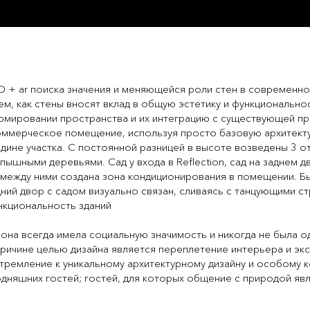
D + ar поиска значения и меняющейся роли стен в современно
м, как стены вносят вклад в общую эстетику и функционально
рмировании пространства и их интеграцию с существующей п
оммерческое помещение, используя просто базовую архитектур
ине участка. С постоянной разницей в высоте возведены 3 о
шными деревьями. Сад у входа в Reflection, сад на заднем д
между ними создана зона кондиционирования в помещении. Бы
дний двор с садом визуально связан, сливаясь с танцующими с
ункциональность зданий
она всегда имела социальную значимость и никогда не была о
ричине целью дизайна является переплетение интерьера и экс
стремление к уникальному архитектурному дизайну и особому к
дняшних гостей; гостей, для которых общение с природой яв