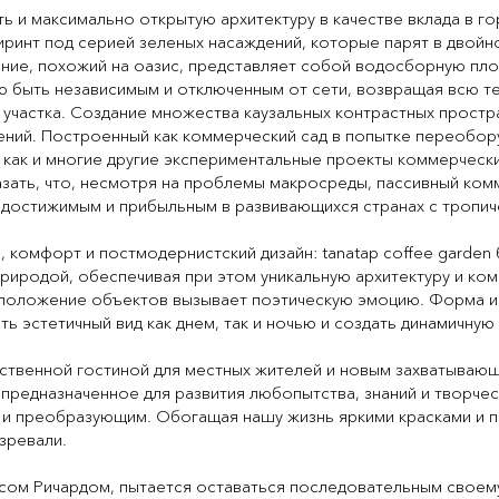
ь и максимально открытую архитектуру в качестве вклада в г
иринт под серией зеленых насаждений, которые парят в двойно
ие, похожий на оазис, представляет собой водосборную площ
ю быть независимым и отключенным от сети, возвращая всю т
участка. Создание множества каузальных контрастных простра
чений. Построенный как коммерческий сад в попытке переобо
как и многие другие экспериментальные проекты коммерческих
ать, что, несмотря на проблемы макросреды, пассивный комм
достижимым и прибыльным в развивающихся странах с тропич
 комфорт и постмодернистский дизайн: tanatap coffee garden
риродой, обеспечивая при этом уникальную архитектуру и к
сположение объектов вызывает поэтическую эмоцию. Форма и
ь эстетичный вид как днем, так и ночью и создать динамичну
твенной гостиной для местных жителей и новым захватывающи
 предназначенное для развития любопытства, знаний и творчес
 и преобразующим. Обогащая нашу жизнь яркими красками и п
зревали.
усом Ричардом, пытается оставаться последовательным своем