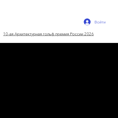
Войти
10-ая Архитектурная гольф премия России 2026
новости мира
Смотровая площадка
"Ring of Bjólfur" в
Исландии от Esja
Architecture