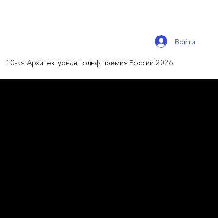
Войти
10-ая Архитектурная гольф премия России 2026
новости мира
Сюрреализм и традиции в
архитектуре
Чайные домики в исполнении Терунобу
Фуджимори