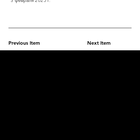
3 февраля 2025 г.
Previous Item
Next Item
L'OFFICIEL
рекламный отдел –
adv@lofficiel.pro
редакция LOFFICIEL о Моде –
editorial.team@lofficiel.pro
ROSSIA
редакция LOFFICIEL о Дизайн –
editorial.team@lofficiel.pro
редакция LOFFICIEL о Гольфе –
editorial.team@lofficiel.pro
проект ЛОКАТОР –
locator@lofficiel.pro