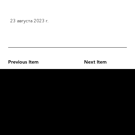
23 августа 2023 г.
Previous Item
Next Item
L'OFFICIEL
рекламный отдел –
adv@lofficiel.pro
редакция LOFFICIEL о Моде –
editorial.team@lofficiel.pro
ROSSIA
редакция LOFFICIEL о Дизайн –
editorial.team@lofficiel.pro
редакция LOFFICIEL о Гольфе –
editorial.team@lofficiel.pro