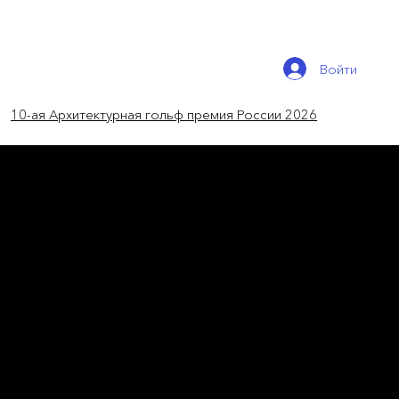
Войти
10-ая Архитектурная гольф премия России 2026
Новости России
Фестиваль исторических
садов
В «Царицыно» появятся появятся 15
фантазийных ландшафтных композиций,
посвященные мифам и легендам