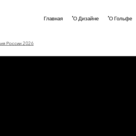
Главная
'О Дизайне
'О Гольфе
мия России 2026
новости мира