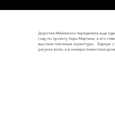
Доротея Мейлихзон переделала еще один 
году по проекту Анри Мартине, а его гл
высокие плетеные скульптуры. Барную ст
рисунок волн, а в номера поместила кро