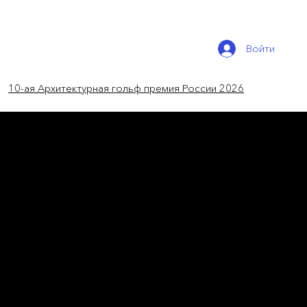
Войти
10-ая Архитектурная гольф премия России 2026
новый номер
L'Officiel
Архитектура+Дизайн 005
Тайна табачной фабрики и итоги 6 Lace
Como Design Festival