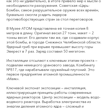
как это ни удивительно, в итоге привело мир к мысли о
необходимости разоружения. Советская «Царь-
Бомба», самое разрушительное оружие всех времён,
буквально смогла усадить лидеров
противоборствующих стран за стол переговоров.
В Музее АТОМ представлена её точная копия 8
метров в длину. Оригинал весил 27 тонн, макет − 2
тонны весит. Его делали там же, где создавали корпус
этой бомбы, в городе Снежинск Челябинской области.
Ядерный гриб при взрыве превышает высоту горы
Эверест в 7 раз. Заряд составил 50 мегатонн.
Инсталляции отсылают к ключевым этапам проекта —
подвалам немецкого уранового завода, Комбинату
№817, где нарабатывали оружейный плутоний. Это
первое предприятие атомной промышленности
«Маяк».
Ключевой экспонат экспозиции — инсталляция,
иллюстрирующая принципы работы современных
ядерных реакторов. Центр экспозиции — модель водо-
водяного реактора. Выработка электричества из
энергии деления атомного ядра — сложный и