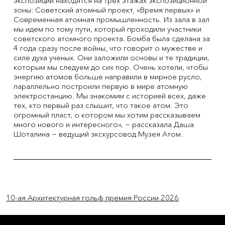
экспозиции находятся на трёх этажах экспозиционной
зоны: Советский атомный проект, «Время первых» и
Современная атомная промышленность. Из зала в зал
мы идем по тому пути, который проходили участники
советского атомного проекта. Бомба была сделана за
4 года сразу после войны, что говорит о мужестве и
силе духа ученых. Они заложили основы и те традиции,
которым мы следуем до сих пор. Очень хотели, чтобы
энергию атомов больше направили в мирное русло,
параллельно построили первую в мире атомную
электростанцию. Мы знакомим с историей всех, даже
тех, кто первый раз слышит, что такое атом. Это
огромный пласт, о котором мы хотим рассказываем
много нового и интересного», − рассказала Даша
Шоталина − ведущий экскурсовод Музея Атом.
Previous Item
Next Item
10-ая Архитектурная гольф премия России 2026