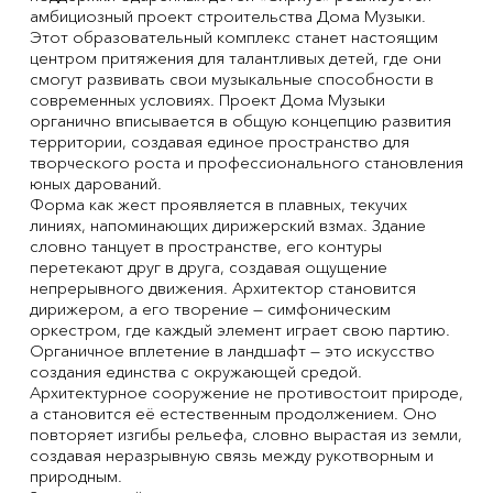
амбициозный проект строительства Дома Музыки.
Этот образовательный комплекс станет настоящим
центром притяжения для талантливых детей, где они
смогут развивать свои музыкальные способности в
современных условиях. Проект Дома Музыки
органично вписывается в общую концепцию развития
территории, создавая единое пространство для
творческого роста и профессионального становления
юных дарований.
Форма как жест проявляется в плавных, текучих
линиях, напоминающих дирижерский взмах. Здание
словно танцует в пространстве, его контуры
перетекают друг в друга, создавая ощущение
непрерывного движения. Архитектор становится
дирижером, а его творение — симфоническим
оркестром, где каждый элемент играет свою партию.
Органичное вплетение в ландшафт — это искусство
создания единства с окружающей средой.
Архитектурное сооружение не противостоит природе,
а становится её естественным продолжением. Оно
повторяет изгибы рельефа, словно вырастая из земли,
создавая неразрывную связь между рукотворным и
природным.