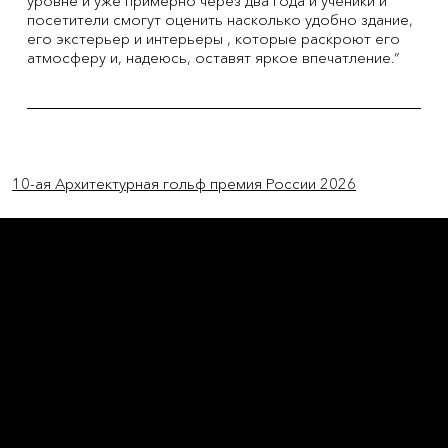
уровне и уже примерно через два года и ученики и
посетители смогут оценить насколько удобно здание,
его экстерьер и интерьеры , которые раскроют его
атмосферу и, надеюсь, оставят яркое впечатление.”
Previous Item
Next Item
10-ая Архитектурная гольф премия России 2026
L'OFFICIEL
рекламный отдел –
adv@lofficiel.pro
редакция LOFFICIEL о Моде –
editorial.team@lofficiel.pro
ROSSIA
редакция LOFFICIEL о Дизайн –
editorial.team@lofficiel.pro
редакция LOFFICIEL о Гольфе –
editorial.team@lofficiel.pro