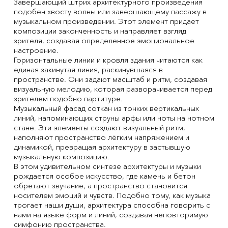
Завершающий штрих архитектурного произведения
подобен хвосту волны или завершающему пассажу в
музыкальном произведении. Этот элемент придает
композиции законченность и направляет взгляд
зрителя, создавая определенное эмоциональное
настроение.
Горизонтальные линии и кровля здания читаются как
единая закинутая линия, раскинувшаяся в
пространстве. Они задают масштаб и ритм, создавая
визуальную мелодию, которая разворачивается перед
зрителем подобно партитуре.
Музыкальный фасад соткан из тонких вертикальных
линий, напоминающих струны арфы или ноты на нотном
стане. Эти элементы создают визуальный ритм,
наполняют пространство лёгким напряжением и
динамикой, превращая архитектуру в застывшую
музыкальную композицию.
В этом удивительном синтезе архитектуры и музыки
рождается особое искусство, где камень и бетон
обретают звучание, а пространство становится
носителем эмоций и чувств. Подобно тому, как музыка
трогает наши души, архитектура способна говорить с
нами на языке форм и линий, создавая неповторимую
симфонию пространства.