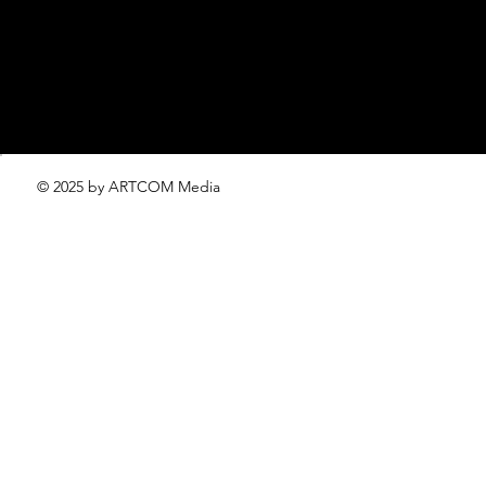
проект ЛОКАТОР –
locator@lofficiel.pro
© 2025 by ARTCOM Media