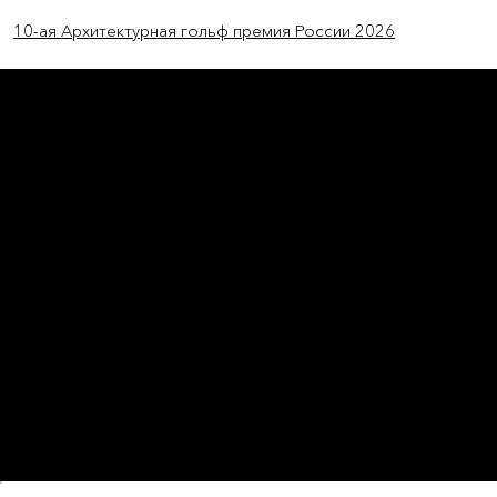
Previous Item
Next Item
10-ая Архитектурная гольф премия России 2026
L'OFFICIEL
рекламный отдел –
adv@lofficiel.pro
редакция LOFFICIEL о Моде –
editorial.team@lofficiel.pro
ROSSIA
редакция LOFFICIEL о Дизайн –
editorial.team@lofficiel.pro
редакция LOFFICIEL о Гольфе –
editorial.team@lofficiel.pro
проект ЛОКАТОР –
locator@lofficiel.pro