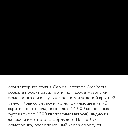
Архитектурная студия Caples Jefferson Architects
создала проект расширения для Дома-музея Луи
Армстронга с изогнутым фасадом и зеленой крышей в
Квинс . Крыло, символично напоминающее изгиб
скрипичного ключа, площадью 14 000 квадратных
футов (около 1300 квадратных метров), видно из
далека, и именно оно обрамляет Центр Луи
Армстронга, расположенный через дорогу от