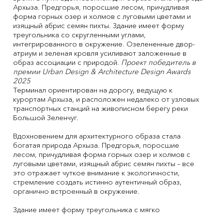
Архыза. Предгорья, поросшие лесом, причудливая
форма горных озер и холмов с луговыми цветами и
изящный абрис семян пихты. Здание имеет форму
треугольника со скругленными углами,
интегрированного в окружение. Озелененные двор-
атриум и зеленая кровля усиливают заложенные в
образ ассоциации с природой.
Проект победитель в
премии Urban Design & Architecture Design Awards
2025
Терминал ориентирован на дорогу, ведущую к
курортам Архыза, и расположен недалеко от узловых
транспортных станций на живописном берегу реки
Большой Зеленчуг.
Вдохновением для архитектурного образа стала
богатая природа Архыза. Предгорья, поросшие
лесом, причудливая форма горных озер и холмов с
луговыми цветами, изящный абрис семян пихты – все
это отражает чуткое внимание к экологичности,
стремление создать истинно аутентичный образ,
органично встроенный в окружение.
Здание имеет форму треугольника с мягко