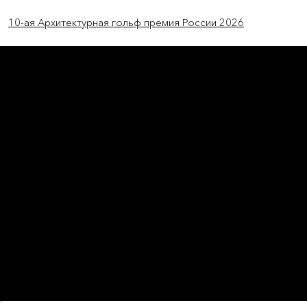
Previous Item
Next Item
10-ая Архитектурная гольф премия России 2026
L'OFFICIEL
рекламный отдел –
adv@lofficiel.pro
редакция LOFFICIEL о Моде –
editorial.team@lofficiel.pro
ROSSIA
редакция LOFFICIEL о Дизайн –
editorial.team@lofficiel.pro
редакция LOFFICIEL о Гольфе –
editorial.team@lofficiel.pro
проект ЛОКАТОР –
locator@lofficiel.pro