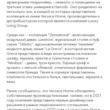
мраморными покрытиями, – немного о помещении на
третьем этаже универмага Harrods. Оно разделено на
несколько зон, в каждой из которых представлена
коллекция из линии Versace Home, производителем и
дистрибьютором которой является компания Luxury
Living Group.
Среди них –- коллекция "Zensational", включающая
модульный диван, шезлонг, журнальный столик и пуф;
серия "Stiletto", вдохновленная четкими “линиями”
модного дома; линия "La Greca", в которой мотив
Greca представлен в виде монограммы на книжном
шкафу, зеркале, кресле и туалетном столике и
"Medusa" – диван, трон-кресло, барный шкаф и
кровать с мягкой обивкой, отмеченные фирменным
символом бренда. Также в корнере представлены
комплекты постельного белья, светильники, зеркала и
вазы.
Ранее сообщалось, что Versace Home обходились
собственными производственными силами, но в 2021
году компания представила первые дизайнерские
решения в рамках лицензионного соглашения,
заключенного осенью 2020 года с Luxury Living Group,