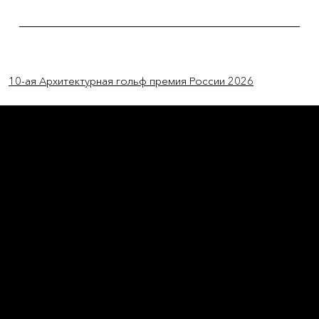
Previous Item
Next Item
10-ая Архитектурная гольф премия России 2026
L'OFFICIEL
рекламный отдел –
adv@lofficiel.pro
редакция LOFFICIEL о Моде –
editorial.team@lofficiel.pro
ROSSIA
редакция LOFFICIEL о Дизайн –
editorial.team@lofficiel.pro
редакция LOFFICIEL о Гольфе –
editorial.team@lofficiel.pro
проект ЛОКАТОР –
locator@lofficiel.pro