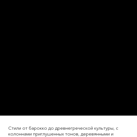
Стили от барокко до древнегреческой культуры, с
колоннами приглушенных тонов, деревянными и