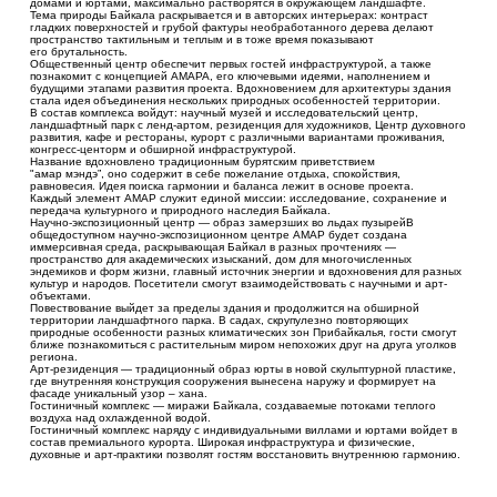
домами и юртами, максимально растворятся в окружающем ландшафте.
Тема природы Байкала раскрывается и в авторских интерьерах: контраст
гладких поверхностей и грубой фактуры необработанного дерева делают
пространство тактильным и теплым и в тоже время показывают
его брутальность.
Общественный центр обеспечит первых гостей инфраструктурой, а также
познакомит с концепцией АМАРА, его ключевыми идеями, наполнением и
будущими этапами развития проекта. Вдохновением для архитектуры здания
стала идея объединения нескольких природных особенностей территории.
В состав комплекса войдут: научный музей и исследовательский центр,
ландшафтный парк с ленд-артом, резиденция для художников, Центр духовного
развития, кафе и рестораны, курорт с различными вариантами проживания,
конгресс-центорм и обширной инфраструктурой.
Название вдохновлено традиционным бурятским приветствием
"амар мэндэ”, оно содержит в себе пожелание отдыха, спокойствия,
равновесия. Идея поиска гармонии и баланса лежит в основе проекта.
Каждый элемент АМАР служит единой миссии: исследование, сохранение и
передача культурного и природного наследия Байкала.
Научно-экспозиционный центр — образ замерзших во льдах пузырейВ
общедоступном научно-экспозиционном центре АМАР будет создана
иммерсивная среда, раскрывающая Байкал в разных прочтениях —
пространство для академических изысканий, дом для многочисленных
эндемиков и форм жизни, главный источник энергии и вдохновения для разных
культур и народов. Посетители смогут взаимодействовать с научными и арт-
объектами.
Повествование выйдет за пределы здания и продолжится на обширной
территории ландшафтного парка. В садах, скрупулезно повторяющих
природные особенности разных климатических зон Прибайкалья, гости смогут
ближе познакомиться с растительным миром непохожих друг на друга уголков
региона.
Арт-резиденция — традиционный образ юрты в новой скульптурной пластике,
где внутренняя конструкция сооружения вынесена наружу и формирует на
фасаде уникальный узор – хана.
Гостиничный комплекс — миражи Байкала, создаваемые потоками теплого
воздуха над охлажденной водой.
Гостиничный комплекс наряду с индивидуальными виллами и юртами войдет в
состав премиального курорта. Широкая инфраструктура и физические,
духовные и арт-практики позволят гостям восстановить внутреннюю гармонию.