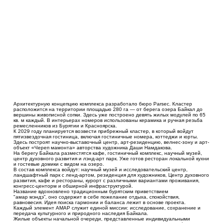
Архитектурную концепцию комплекса разработало бюро Parsec. Кластер
расположится на территории площадью 280 га — от берега озера Байкал до
вершины живописной сопки. Здесь уже построено девять жилых модулей по 65
кв. м каждый. В интерьерах номеров использованы керамика и ручная резьба
ремесленников из Бурятии и Красноярска.
К 2029 году планируется возвести прибрежный кластер, в который войдут
пятизвездочная гостиница, включая гостиничные номера, коттеджи и юрты.
Здесь построят научно-выставочный центр, арт-резиденцию, велнес-зону и арт-
объект «Череп мамонта» авторства художника Даши Намдакова.
На берегу Байкала разместятся кафе, гостиничный комплекс, научный музей,
центр духовного развития и лэнд-арт парк. Уже готов ресторан локальной кухни
и гостевые домики с видом на озеро.
В состав комплекса войдут: научный музей и исследовательский центр,
ландшафтный парк с ленд-артом, резиденция для художников, Центр духовного
развития, кафе и рестораны, курорт с различными вариантами проживания,
конгресс-центорм и обширной инфраструктурой.
Название вдохновлено традиционным бурятским приветствием
"амар мэндэ”, оно содержит в себе пожелание отдыха, спокойствия,
равновесия. Идея поиска гармонии и баланса лежит в основе проекта.
Каждый элемент АМАР служит единой миссии: исследование, сохранение и
передача культурного и природного наследия Байкала.
Жилые объекты начальной очереди, представленные индивидуальными