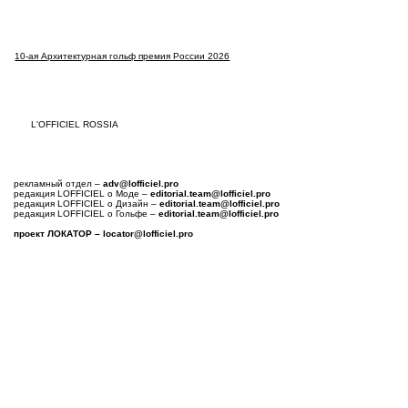
Previous Item
Next Item
10-ая Архитектурная гольф премия России 2026
L'OFFICIEL ROSSIA
рекламный отдел –
adv@lofficiel.pro
редакция LOFFICIEL о Моде –
editorial.team@lofficiel.pro
редакция LOFFICIEL о Дизайн –
editorial.team@lofficiel.pro
редакция LOFFICIEL о Гольфе –
editorial.team@lofficiel.pro
проект ЛОКАТОР –
locator@lofficiel.pro