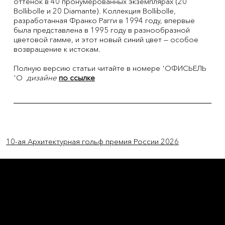
оттенок в 40 пронумерованных экземплярах (20
Bollibolle и 20 Diamante). Коллекция Bollibolle,
разработанная Франко Рагги в 1994 году, впервые
была представлена в 1995 году в разнообразной
цветовой гамме, и этот новый синий цвет — особое
возвращение к истокам.
Полную версию статьи читайте в номере 'ОФИСЬЕЛЬ
'О
дизайне
по ссылке
Previous Item
Next Item
10-ая Архитектурная гольф премия России 2026
L'OFFICIEL
рекламный отдел –
adv@lofficiel.pro
редакция LOFFICIEL о Моде –
editorial.team@lofficiel.pro
редакция LOFFICIEL о Дизайн –