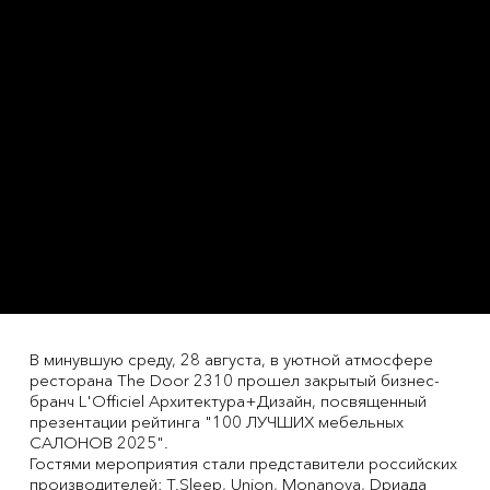
В минувшую среду, 28 августа, в уютной атмосфере
ресторана The Door 2310 прошел закрытый бизнес-
бранч L'Officiel Архитектура+Дизайн, посвященный
презентации рейтинга "100 ЛУЧШИХ мебельных
САЛОНОВ 2025".
Гостями мероприятия стали представители российских
производителей: T.Sleep, Union, Monanova, Dриада