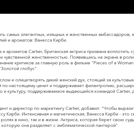
ать самых элегантных, изящных и женственных амбассадоров, 
ий и ароматов: Ванесса Кирби.
в и ароматов Cartier, британская актриса призвана воплотить
 и чувственной женственностью. Появившись на экране в роли
изнание критиков за главную роль в фильме "Pieces of a Woma
"Золотой глобус".
слом и олицетворять дикий женский дух, стоящий за культовым
й по-настоящему ценит и поддерживает филантропию, расшир
о и культуру, поддерживаемое выдающейся командой Cartier, 
нт и директор по маркетингу Cartier, добавил: "Чтобы выразит
су Кирби. Интенсивная и магнетическая, Ванесса Кирби - это
ролях в кино, так и в жизни. Актриса, которая берет свою суд
, которую она разделяет с эмблематической пантерой".