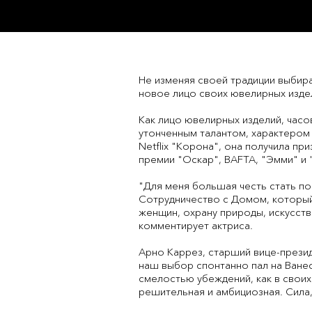
Не изменяя своей традиции выбир
новое лицо своих ювелирных издел
Как лицо ювелирных изделий, часо
утонченным талантом, характером
Netflix "Корона", она получила пр
премии "Оскар", BAFTA, "Эмми" и 
"Для меня большая честь стать по
Сотрудничество с Домом, которы
женщин, охрану природы, искусств
комментирует актриса.
Арно Каррез, старший вице-президе
наш выбор спонтанно пал на Ванес
смелостью убеждений, как в своих 
решительная и амбициозная. Сила