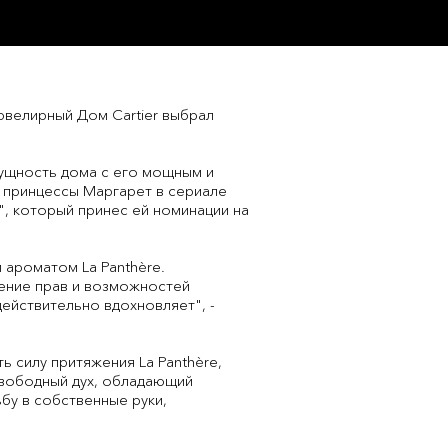
ювелирный Дом Cartier выбрал
 сущность дома с его мощным и
 принцессы Маргарет в сериале
n", который принес ей номинации на
 ароматом La Panthère.
ение прав и возможностей
действительно вдохновляет", -
ь силу притяжения La Panthère,
 свободный дух, обладающий
ьбу в собственные руки,