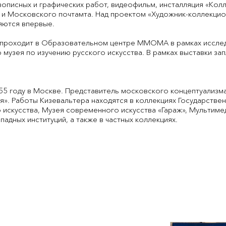
описных и графических работ, видеофильм, инсталляция «Колл
ы и Московского почтамта. Над проектом «Художник-коллекцио
яются впервые.
 проходит в Образовательном центре ММОМА в рамках иссле
музея по изучению русского искусства. В рамках выставки з
55 году в Москве. Представитель московского концептуализма
я». Работы Кизевальтера находятся в коллекциях Государстве
искусства, Музея современного искусства «Гараж», Мультимед
адных институций, а также в частных коллекциях.