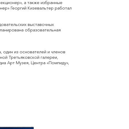
екционер», а также избранные
нер» Георгий Кизевальтер работал
довательских выставочных
апланирована образовательная
, один из основателей и членов
нной Третьяковской галереи,
иа Арт Музея, Центра «Помпиду»,