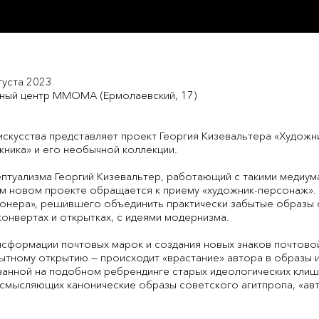
густа 2023
ный центр ММОМА (Ермолаевский, 17)
скусства представляет проект Георгия Кизевальтера «Художн
жника» и его необычной коллекции.
птуализма Георгий Кизевальтер, работающий с такими медиум
ем новом проекте обращается к приему «художник-персонаж».
онера», решившего объединить практически забытые образы 
онвертах и открытках, с идеями модернизма.
нсформации почтовых марок и создания новых знаков почтово
ытному открытию — происходит «врастание» автора в образы 
анной на подобном ребрендинге старых идеологических клише
смысляющих канонические образы советского агитпропа, «авт