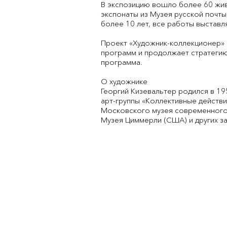
В экспозицию вошло более 60 жив
экспонаты из Музея русской почт
более 10 лет, все работы выставл
Проект «Художник-коллекционер»
программ и продолжает стратегию 
программа.
О художнике
Георгий Кизевальтер родился в 19
арт-группы «Коллективные действи
Московского музея современного 
Музея Циммерли (США) и других зап