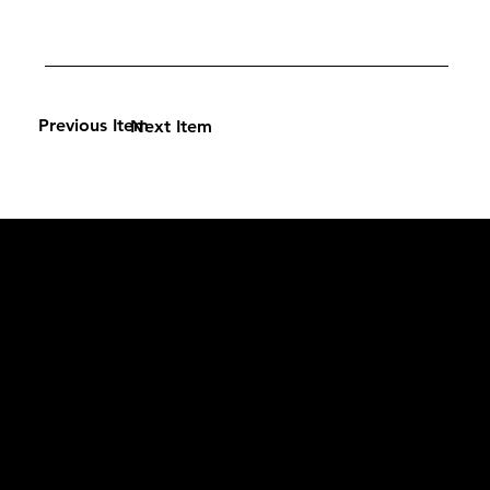
Previous Item
Next Item
L'OFFICIEL
рекламный отдел –
adv@lofficiel.pro
редакция LOFFICIEL о Моде –
editorial.team@lofficiel.pro
ROSSIA
редакция LOFFICIEL о Дизайн –
editorial.team@lofficiel.pro
редакция LOFFICIEL о Гольфе –
editorial.team@lofficiel.pro
проект ЛОКАТОР –
locator@lofficiel.pro