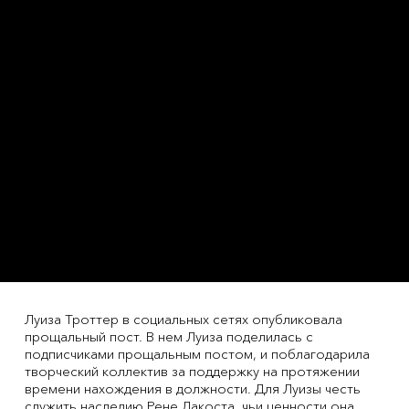
Луиза Троттер в социальных сетях опубликовала
прощальный пост. В нем Луиза поделилась с
подписчиками прощальным постом, и поблагодарила
творческий коллектив за поддержку на протяжении
времени нахождения в должности. Для Луизы честь
служить наследию Рене Лакоста, чьи ценности она