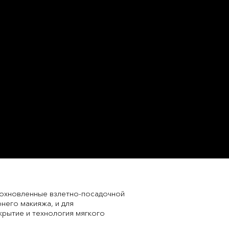
и, вдохновленные взлетно-посадочной
него макияжа, и для
крытие и технология мягкого