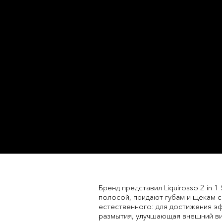
Бренд представил Liquirosso 2 in 1
полосой, придают губам и щекам с
естественного: для достижения э
размытия, улучшающая внешний ви