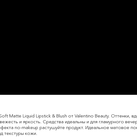
 Soft Matte Liquid Lipstick & Blush от Valentino Beauty. Оттенк
вежесть и яркость. Средства идеальны и для гламурного вечер
ффекта no-makeup растушуйте продукт. Идеальное матовое по
д текстуры кожи.