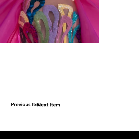
Previous Item
Next Item