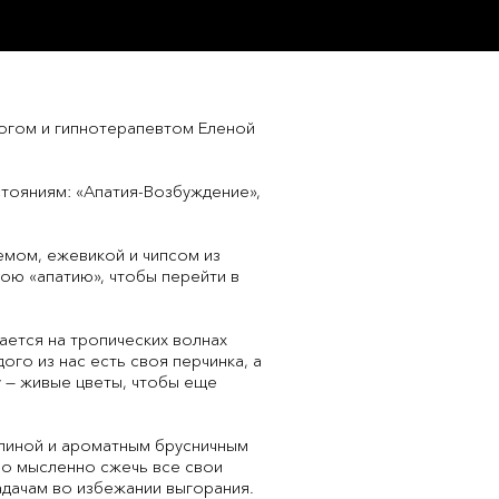
огом и гипнотерапевтом Еленой
стояниям: «Апатия-Возбуждение»,
емом, ежевикой и чипсом из
ою «апатию», чтобы перейти в
ается на тропических волнах
ого из нас есть своя перчинка, а
 — живые цветы, чтобы еще
алиной и ароматным брусничным
но мысленно сжечь все свои
адачам во избежании выгорания.