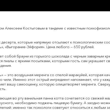
м Алексеем Костыговым в тандеме с известным психофизиол
ых десерта, которые напрямую отсылают к психологическим со
», «Выгорание-Эйфория». Цена любого — 650 рублей.
ет собой брауни из горького шоколада с черным заварным кр
я пиалы с яркими посыпками, которыми гость сам украшает св
дения.
 — это воздушная меренга со спелой маракуйей, которая кач
о чили. Именно этот острый ингредиент напоминает, что у кажд
имет вашу самооценку, которую олицетворяет меренга. Сверху
сть.
ающая во рту ванильная панна котта сочетается со свежей м
кусного, необходимо поджечь пищевую бумагу. А заодно мож
легкий: именно так психологи советуют относиться к любым з