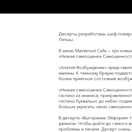
Десерты разработаны шеф-поваро
Латыш.
В меню Mastersuit Cafe — три нов
«Низкая самооценка-Самоценность
«Апатия-Возбуждение» представля
малины. К темному брауни подаютс
более приятное состояние возбуж
«Низкая самооценка-Самоценность»
гаспачо из ананаса, приправленног
гаспачо буквально до небес подн
больше украсить свою самоценно
В десерте «Выгорание-Эйфория» т
джемом. Чтобы дойти до самого в
проблемы и печали. Десерт очень 