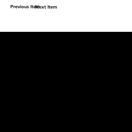
Previous Item
Next Item
L'OFFICIEL
рекламный отдел –
adv@lofficiel.pro
редакция LOFFICIEL о Моде –
editorial.team@lofficiel.pro
ROSSIA
редакция LOFFICIEL о Дизайн –
editorial.team@lofficiel.pro
редакция LOFFICIEL о Гольфе –
editorial.team@lofficiel.pro
проект ЛОКАТОР –
locator@lofficiel.pro