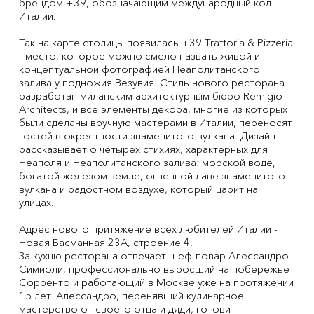
брендом +39, обозначающим международный код
Италии.
Так на карте столицы появилась +39 Trattoria & Pizzeria
- место, которое можно смело назвать живой и
концептуальной фотографией Неаполитанского
залива у подножия Везувия. Стиль нового ресторана
разработан миланским архитектурным бюро Remigio
Architects, и все элементы декора, многие из которых
были сделаны вручную мастерами в Италии, переносят
гостей в окрестности знаменитого вулкана. Дизайн
рассказывает о четырёх стихиях, характерных для
Неаполя и Неаполитанского залива: морской воде,
богатой железом земле, огненной лаве знаменитого
вулкана и радостном воздухе, который царит на
улицах.
Адрес нового притяжение всех любителей Италии -
Новая Басманная 23А, строение 4.
За кухню ресторана отвечает шеф-повар Алессандро
Симиоли, профессионально выросший на побережье
Сорренто и работающий в Москве уже на протяжении
15 лет. Алессандро, перенявший кулинарное
мастерство от своего отца и дяди, готовит