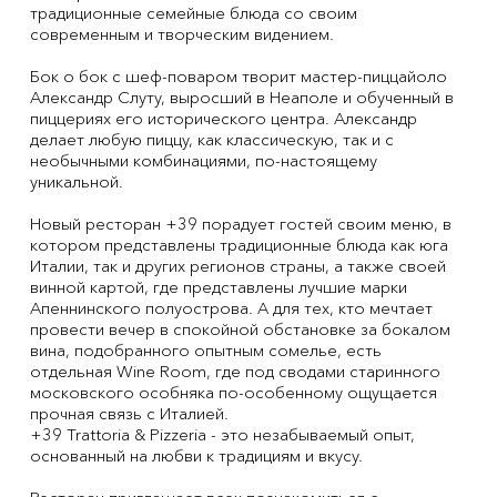
традиционные семейные блюда со своим
современным и творческим видением.
Бок о бок с шеф-поваром творит мастер-пиццайоло
Александр Слуту, выросший в Неаполе и обученный в
пиццериях его исторического центра. Александр
делает любую пиццу, как классическую, так и с
необычными комбинациями, по-настоящему
уникальной.
Новый ресторан +39 порадует гостей своим меню, в
котором представлены традиционные блюда как юга
Италии, так и других регионов страны, а также своей
винной картой, где представлены лучшие марки
Апеннинского полуострова. А для тех, кто мечтает
провести вечер в спокойной обстановке за бокалом
вина, подобранного опытным сомелье, есть
отдельная Wine Room, где под сводами старинного
московского особняка по-особенному ощущается
прочная связь с Италией.
+39 Trattoria & Pizzeria - это незабываемый опыт,
основанный на любви к традициям и вкусу.