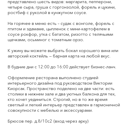
представлено шесть видов: маргарита, пепперони,
четыре сыра, груша с горгонзолой, форель и цукини,
ростбиф с руколой в кунжутном соусе.
На горячее в меню есть – судак с вонголе, форель с
птитом и эдамаме, цыпленок с мини-картофелем в
соусе рокфор, утка с бататом, ризотто с телячьими
щечками, осьминог с томатным орзо.
К ужину вы можете выбрать бокал хорошего вина или
авторский коктейль — барная карта на любой вкус.
В будние дни с 12:00 до 16:00 действует бизнес-ланч.
Оформление ресторана выполнено студией
интерьерного дизайна под руководством Виктории
Киорсак. Пространство поделено на две части: есть
столики в нижнем зале и два уютных балкона для тех,
кто хочет уединиться. Строгий, но в то же время
светлый и легкий интерьер представлен в гармоничной
совокупности с мебелью и аксессуарами.
Брюсов пер. д.8/10с2 (вход через арку)