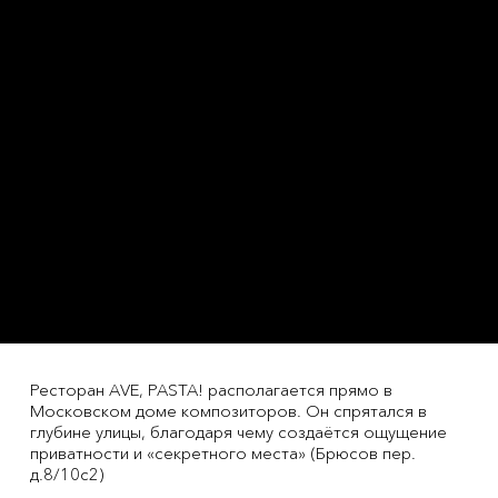
Ресторан AVE, PASTA! располагается прямо в
Московском доме композиторов. Он спрятался в
глубине улицы, благодаря чему создаётся ощущение
приватности и «секретного места» (Брюсов пер.
д.8/10с2)