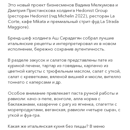
Это новый проект бизнесменов Вадима Мелкумова и
Дмитрия Пристанскова холдинга Hedonist Group
(ресторан Hedonist (гид Michelin 2022), ресторан La
Corte, кафе Mikatа и премиальный стрит-фуд La Strada
Maggiore).
Бренд-шеф холдинга Аш Сирадегян собрал лучшие
итальянские рецепты и интерпретировал их в новом
исполнении, бережно сохранив аутентичность.
В разделе закусок и салатов представлены пате из
куриной печени, тартар из говядины, карпаччо из
цветной капусты с трюфельным маслом, салат с уткой,
салат с креветками, вяленой вишней и мюсли, вителло
тоннато с каперсами и др.
Особое внимание привлекает паста ручной работы и
равиоли: качо-э-пепе, вонголе, алла норма с
баклажанами, казаречче с рагу из ягненка, спагетти с
морепродуктами, веганская, равиоли «четыре сыра», с
уткой и фуа-гра.
Какая же итальянская кухня без пиццы? В меню