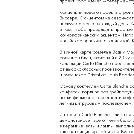
проект Food Atelier. А теперь вы
Концепция нового проекта строитс
Виссера. С акцентом на сезонност
нескучное меню на каждый день. К
в том, чтобы превращать простые
южноафриканским акцентом. Наприм
малайское аранчини с говядиной. К
В винной карте сомелье Вадим Ма
совиньон блан, входящий в 20-ку 
коллекции Carte Blanche представ
от высококлассных производителей
шампанское Cristal от Louis Roede
Основу коктейлей Carte Blanche с
конфетах, кордиал роз грейпфрут 
нотки фирменного спешелти-кофе.
легким цитрусовым послевкусием.
Интерьер Carte Blanche — чистота
демонстрирует все оттенки белого 
в керамике: вазы и лампы, выпол
как настоящие арт-объекты. Бистро