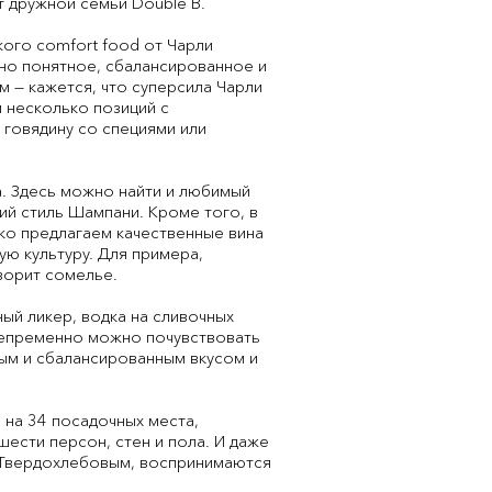
т дружной семьи Double B.
кого comfort food от Чарли
 но понятное, сбалансированное и
м — кажется, что суперсила Чарли
 несколько позиций с
 говядину со специями или
. Здесь можно найти и любимый
кий стиль Шампани. Кроме того, в
ко предлагаем качественные вина
ю культуру. Для примера,
оворит сомелье.
ый ликер, водка на сливочных
 непременно можно почувствовать
ым и сбалансированным вкусом и
 на 34 посадочных места,
 шести персон, стен и пола. И даже
м Твердохлебовым, воспринимаются