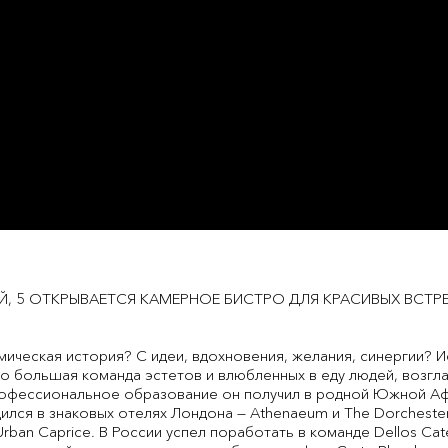
Й, 5 ОТКРЫВАЕТСЯ КАМЕРНОЕ БИСТРО ДЛЯ КРАСИВЫХ ВСТ
мическая история? С идеи, вдохновения, желания, синергии? И
это большая команда эстетов и влюбленных в еду людей, воз
 Профессиональное образование он получил в родной Южной А
дился в знаковых отелях Лондона — Athenaeum и The Dorchester
ban Caprice. В России успел поработать в команде Dellos Cat