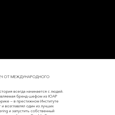
РЕЧ ОТ МЕЖДУНАРОДНОГО
стория всегда начинается с людей.
главляемая бренд-шефом из ЮАР
фрике — в престижном Институте
 и возглавлял один из лучших
ering и запустить собственный