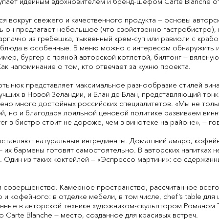
ступает идейным вдохновителем и бренд-шефом Carte Blanche о
я вокруг свежего и качественного продукта — основы авторс
ь он предлагает небольшое (что свойственно гастробистро),
арпаччо из гребешка, тыквенный крем-суп или равиоли с крабо
 блюда в особенные. В меню можно с интересом обнаружить и
ер, бургер с пряной авторской котлетой, билтонг — вяленую
ак напоминание о том, кто отвечает за кухню проекта.
ртынюк представляет максимальное разнообразие стилей вина
лучших в Новой Зеландии, и Блан де Блан, представляющий тон
лено много достойных российских специалитетов. «Мы не толь
, но и благодаря лояльной ценовой политике развиваем винну
rer в бистро стоит не дороже, чем в винотеке на районе», — г
оставляют натуральные ингредиенты. Домашний амаро, кофейн
— их бармены готовят самостоятельно. В авторских напитках
 Один из таких коктейлей — «Эспрессо мартини»: со сдержанн
 и совершенство. Камерное пространство, рассчитанное всего
и кофейного: в отделке мебели, в том числе, chef’s table для
ненные в авторской технике художником-скульптором Романо
 Carte Blanche — место, созданное для красивых встреч.