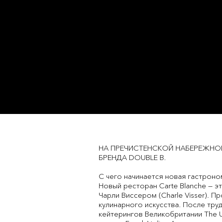
НА ПРЕЧИСТЕНСКОЙ НАБЕРЕЖНО
БРЕНДА DOUBLE B.
С чего начинается новая гастроно
Новый ресторан Carte Blanche — 
Чарли Виссером (Charle Visser).
кулинарного искусства. После тру
кейтерингов Великобритании The Ur