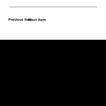
Previous Item
Next Item
L'OFFICIEL
рекламный отдел –
adv@lofficiel.pro
редакция LOFFICIEL о Моде –
editorial.team@lofficiel.pro
ROSSIA
редакция LOFFICIEL о Дизайн –
editorial.team@lofficiel.pro
редакция LOFFICIEL о Гольфе –
editorial.team@lofficiel.pro
проект ЛОКАТОР –
locator@lofficiel.pro