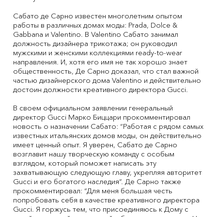
Сабато де Сарно известен многолетним опытом
работы в различных домах моды: Prada, Dolce &
Gabbana и Valentino. В Valentino Сабато занимал
должность дизайнера трикотажа; он руководил
мужскими и женскими коллекциями ready-to-wear
направления. И, хотя его имя не так хорошо знает
общественность, Де Сарно доказал, что стал важной
частью дизайнерского дома Valentino и действительно
достоин должности креативного директора Gucci.
В своем официальном заявлении генеральный
директор Gucci Марко Биццари прокомментировал
новость о назначении Сабато: “Работая с рядом самых
известных итальянских домов моды, он действительно
имеет ценный опыт. Я уверен, Сабато де Сарно
возглавит нашу творческую команду с особым
взглядом, который поможет написать эту
захватывающую следующую главу, укрепляя авторитет
Gucci и его богатого наследия”. Де Сарно также
прокомментировал: “Для меня большая честь
попробовать себя в качестве креативного директора
Gucci. Я горжусь тем, что присоединяюсь к Дому с