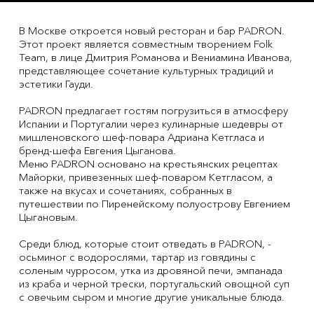
В Москве откроется новый ресторан и бар PADRON.
Этот проект является совместным творением Folk
Team, в лице Дмитрия Романова и Вениамина Иванова,
представляющее сочетание культурных традиций и
эстетики Гауди.
PADRON предлагает гостям погрузиться в атмосферу
Испании и Португалии через кулинарные шедевры от
мишленовского шеф-повара Адриана Кетгласа и
бренд-шефа Евгения Цыганова.
Меню PADRON основано на крестьянских рецептах
Майорки, привезенных шеф-поваром Кетгласом, а
также на вкусах и сочетаниях, собранных в
путешествии по Пиренейскому полуострову Евгением
Цыгановым.
Среди блюд, которые стоит отведать в PADRON, -
осьминог с водорослями, тартар из говядины с
соленым чурросом, утка из дровяной печи, эмпанада
из краба и черной трески, португальский овощной суп
с овечьим сыром и многие другие уникальные блюда.