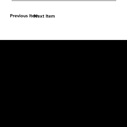
Previous Item
Next Item
L'OFFICIEL
рекламный отдел –
adv@lofficiel.pro
редакция LOFFICIEL о Моде –
editorial.team@lofficiel.pro
ROSSIA
редакция LOFFICIEL о Дизайн –
editorial.team@lofficiel.pro
редакция LOFFICIEL о Гольфе –
editorial.team@lofficiel.pro
проект ЛОКАТОР –
locator@lofficiel.pro