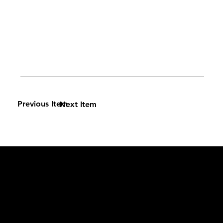
Previous Item
Next Item
L'OFFICIEL
рекламный отдел –
adv@lofficiel.pro
редакция LOFFICIEL о Моде –
editorial.team@lofficiel.pro
редакция LOFFICIEL о Дизайн –
editorial.team@lofficiel.pro