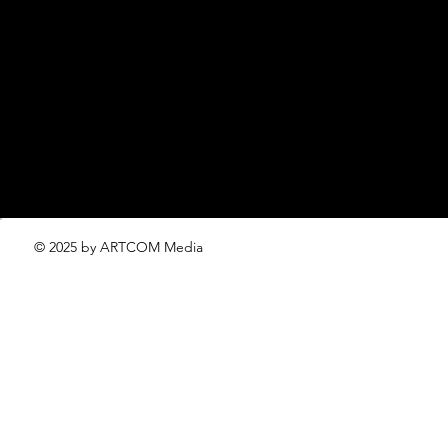
ROSSIA
редакция LOFFICIEL о Гольфе –
editorial.team@lofficiel.pro
проект ЛОКАТОР –
locator@lofficiel.pro
© 2025 by ARTCOM Media